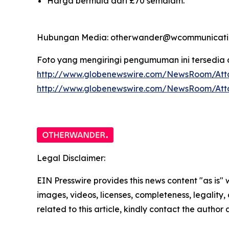
Harga bermula dari £70 semalam.
Hubungan Media: otherwander@wcommunicatio
Foto yang mengiringi pengumuman ini tersedia d
http://www.globenewswire.com/NewsRoom/Att
http://www.globenewswire.com/NewsRoom/At
Legal Disclaimer:
EIN Presswire provides this news content "as is" 
images, videos, licenses, completeness, legality, o
related to this article, kindly contact the author