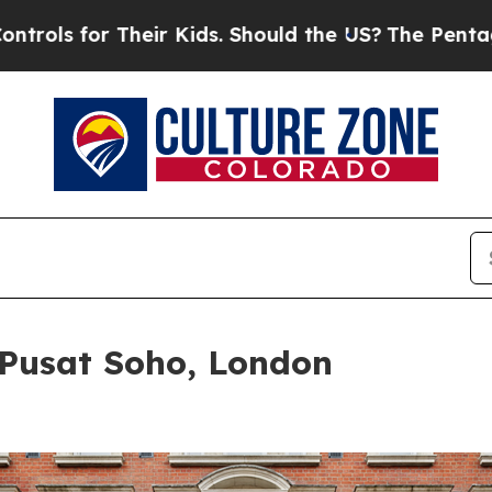
r Kids. Should the US?
The Pentagon Is Posting C
Pusat Soho, London