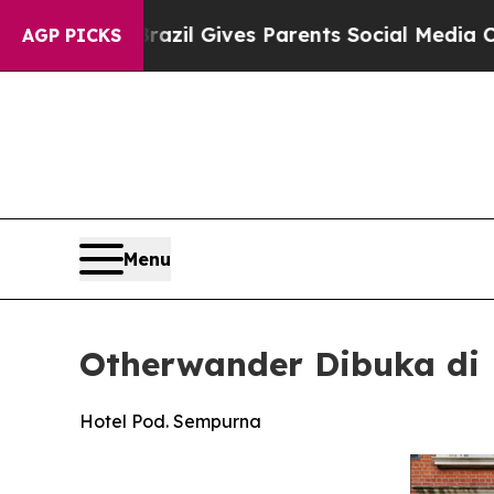
azil Gives Parents Social Media Controls for Thei
AGP PICKS
Menu
Otherwander Dibuka di 
Hotel Pod. Sempurna