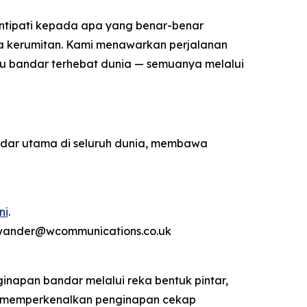
intipati kepada apa yang benar-benar
ada kerumitan. Kami menawarkan perjalanan
 satu bandar terhebat dunia — semuanya melalui
ndar utama di seluruh dunia, membawa
ni
.
rwander@wcommunications.co.uk
inapan bandar melalui reka bentuk pintar,
o memperkenalkan penginapan cekap