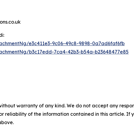
ns.co.uk
i:
achmentNg/e3c411e3-9c06-49c8-9898-0a7ad6faf6fb
tachmentNg/b3c17edd-7ca4-42b3-b54a-b23648477e85
without warranty of any kind. We do not accept any responsib
r reliability of the information contained in this article. I
 above.