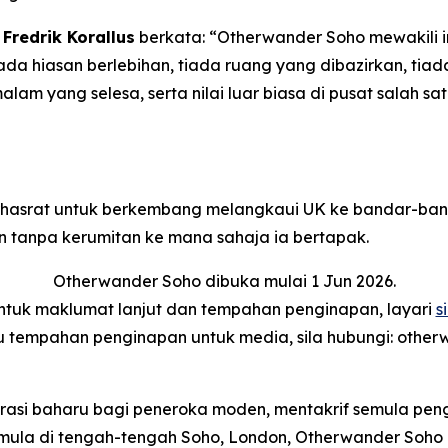
Fredrik Korallus
berkata: “Otherwander Soho mewakili 
iada hiasan berlebihan, tiada ruang yang dibazirkan, ti
 malam yang selesa, serta nilai luar biasa di pusat salah
erhasrat untuk berkembang melangkaui UK ke bandar-ba
tanpa kerumitan ke mana sahaja ia bertapak.
Otherwander Soho dibuka mulai 1 Jun 2026.
ntuk maklumat lanjut dan tempahan penginapan, layari
si
 tempahan penginapan untuk media, sila hubungi: othe
asi baharu bagi peneroka moden, mentakrif semula peng
rmula di tengah-tengah Soho, London, Otherwander Soh