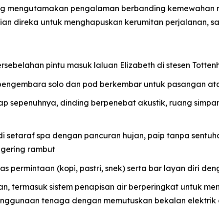
ang mengutamakan pengalaman berbanding kemewahan m
rincian direka untuk menghapuskan kerumitan perjalanan,
ersebelahan pintu masuk laluan Elizabeth di stesen Tott
pengembara solo dan pod berkembar untuk pasangan at
lap sepenuhnya, dinding berpenebat akustik, ruang simpa
setaraf spa dengan pancuran hujan, paip tanpa sentuha
gering rambut
 permintaan (kopi, pastri, snek) serta bar layan diri deng
nan, termasuk sistem penapisan air berperingkat untuk m
enggunaan tenaga dengan memutuskan bekalan elektrik 