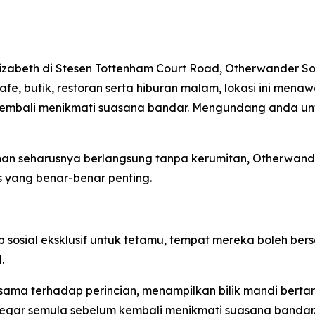
lizabeth di Stesen Tottenham Court Road, Otherwander S
 kafe, butik, restoran serta hiburan malam, lokasi ini me
mbali menikmati suasana bandar. Mengundang anda untuk
an seharusnya berlangsung tanpa kerumitan, Otherwan
 yang benar-benar penting.
sial eksklusif untuk tetamu, tempat mereka boleh bersant
.
ama terhadap perincian, menampilkan bilik mandi berta
gar semula sebelum kembali menikmati suasana bandar