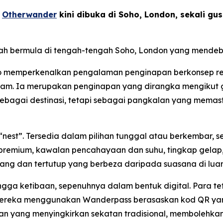
-
Otherwander
kini dibuka di Soho, London, sekali g
lah bermula di tengah-tengah Soho, London yang mendeb
ho memperkenalkan pengalaman penginapan berkonsep rek
alam. Ia merupakan penginapan yang dirangka mengikut ga
ebagai destinasi, tetapi sebagai pangkalan yang memas
 “nest”. Tersedia dalam pilihan tunggal atau berkembar,
premium, kawalan pencahayaan dan suhu, tingkap gelap, 
ng dan tertutup yang berbeza daripada suasana di luar
gga ketibaan, sepenuhnya dalam bentuk digital. Para t
mereka menggunakan Wanderpass berasaskan kod QR yan
gan yang menyingkirkan sekatan tradisional, membolehka