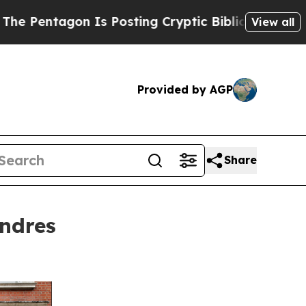
s Posting Cryptic Biblical Messages on Social M
View all
Provided by AGP
Share
ndres