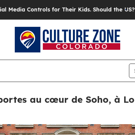
ls for Their Kids. Should the US?
The Pentagon I
portes au cœur de Soho, à Lo