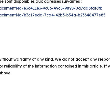
sont disponibles aux adresses suivantes :
achmentNg/e3c411e3-9c06-49c8-9898-0a7ad6faf6fb
tachmentNg/b3c17edd-7ca4-42b3-b54a-b23648477e85
without warranty of any kind. We do not accept any responsib
r reliability of the information contained in this article. I
 above.