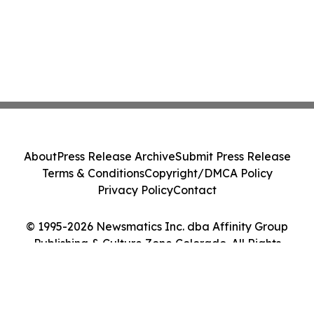
About
Press Release Archive
Submit Press Release
Terms & Conditions
Copyright/DMCA Policy
Privacy Policy
Contact
© 1995-2026 Newsmatics Inc. dba Affinity Group
Publishing & Culture Zone Colorado. All Rights
Reserved.
Cookie Settings / Your Privacy Choices