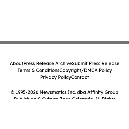
About
Press Release Archive
Submit Press Release
Terms & Conditions
Copyright/DMCA Policy
Privacy Policy
Contact
© 1995-2026 Newsmatics Inc. dba Affinity Group
Publishing & Culture Zone Colorado. All Rights
Reserved.
Cookie Settings / Your Privacy Choices