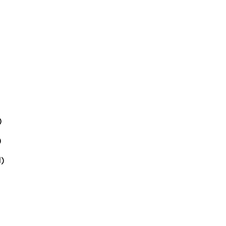
)
)
)