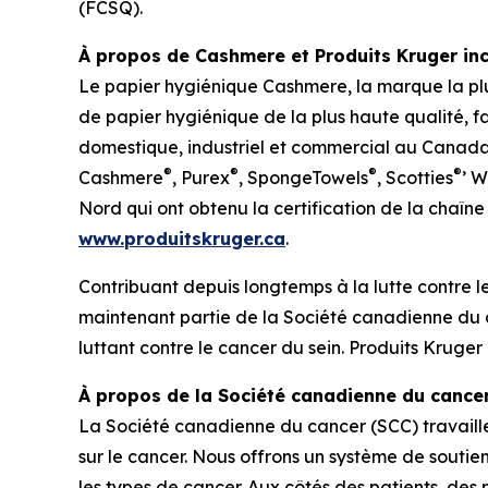
(FCSQ).
À propos de Cashmere et Produits Kruger inc
Le papier hygiénique Cashmere, la marque la pl
de papier hygiénique de la plus haute qualité, 
domestique, industriel et commercial au Canad
®
®
®
®
Cashmere
, Purex
, SpongeTowels
, Scotties
’ 
Nord qui ont obtenu la certification de la chaîn
www.produitskruger.ca
.
Contribuant depuis longtemps à la lutte contre l
maintenant partie de la Société canadienne du c
luttant contre le cancer du sein. Produits Kruge
À propos de la Société canadienne du cance
La Société canadienne du cancer (SCC) travaille 
sur le cancer. Nous offrons un système de souti
les types de cancer. Aux côtés des patients, des