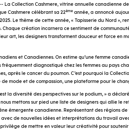
a Collection Cashmere, vitrine annuelle canadienne de c
ème
ique Cashmere célébrant sa 22
année, a annoncé aujourd’
 2025. Le thème de cette année, « Tapisserie du Nord », r
n. Chaque création incarnera ce sentiment de communauté, 
leur art, les designers transforment douceur et force en m
nadiens et Canadiennes. On estime qu’une femme canadien
 plus fréquemment diagnostiqué chez les femmes au pays c
s, après le cancer du poumon. C’est pourquoi la Collect
rée de mode et de compassion, une plateforme pour le cha
’est la diversité des perspectives sur le podium, » a décla
us mettons sur pied une liste de designers qui allie le re
ène émergente canadienne. Représentant des régions de tou
t avec de nouvelles idées et interprétations du travail a
 privilège de mettre en valeur leur créativité pour soutenir