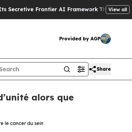
Frontier AI Framework
The Cyclospora Mystery:
View all
Provided by AGP
Share
d’unité alors que
re le cancer du sein