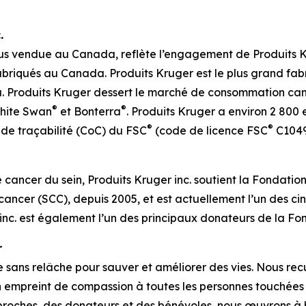
.
us vendue au Canada, reflète l’engagement de Produits 
fabriqués au Canada. Produits Kruger est le plus grand fa
a. Produits Kruger dessert le marché de consommation 
®
®
White Swan
et Bonterra
. Produits Kruger a environ 2 800
®
®
e de traçabilité (CoC) du FSC
(code de licence FSC
C10490
e cancer du sein, Produits Kruger inc. soutient la Fondatio
ancer (SCC), depuis 2005, et est actuellement l’un des ci
r inc. est également l’un des principaux donateurs de la 
r
sans relâche pour sauver et améliorer des vies. Nous recu
en empreint de compassion à toutes les personnes touchées
 proches, des donateurs et des bénévoles, nous œuvrons à b