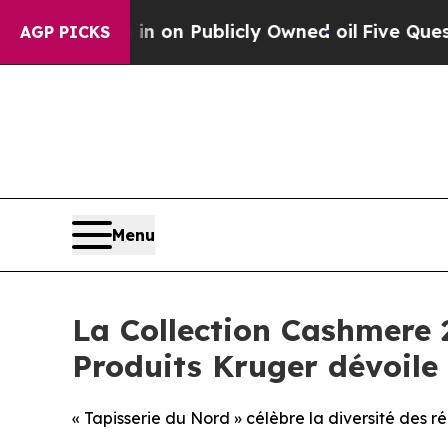
 in on Publicly Owned oil
Five Questions the US
AGP PICKS
Menu
La Collection Cashmere 2
Produits Kruger dévoile
« Tapisserie du Nord » célèbre la diversité des r