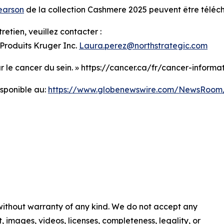
earson
de la collection Cashmere 2025 peuvent être télé
etien, veuillez contacter :
Produits Kruger Inc.
Laura.perez@northstrategic.com
r le cancer du sein. » https://cancer.ca/fr/cancer-informa
sponible au:
https://www.globenewswire.com/NewsRoom
 without warranty of any kind. We do not accept any
nt, images, videos, licenses, completeness, legality, or