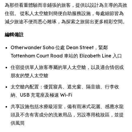
為那些看重體驗而非鋪張的旅客，提供以設計為主導的高效
住宿。 從私人太空艙到簡便自助服務設施，每處細節皆為
減少旅途不便而悉心雕琢，為探索之旅留出更多精彩空間。
編輯備註
Otherwander Soho 位處 Dean Street，緊鄰
Tottenham Court Road 車站的 Elizabeth Line 入口
住宿提供單人旅客專屬的單人太空艙，以及適合情侶或
朋友的雙人太空艙
太空艙內配置：優質寢具、遮光窗、隔音牆、行李收
納、USB 充電座及極速 Wi-Fi
共享設施包括水療級浴室，備有雨淋式花灑、感應水龍
頭及不含有害成分的洗漱用品，另設專用梳妝區，並提
供風筒