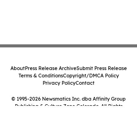
About
Press Release Archive
Submit Press Release
Terms & Conditions
Copyright/DMCA Policy
Privacy Policy
Contact
© 1995-2026 Newsmatics Inc. dba Affinity Group
Publishing & Culture Zone Colorado. All Rights
Reserved.
Cookie Settings / Your Privacy Choices