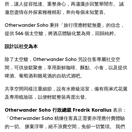
所，讓人從容抵達、重整身心，再瀟灑步回繁華鬧市。 誠
邀您盡情在外探索種種精彩，奔向每個未知驚喜。
Otherwander Soho 秉持「旅行理應輕鬆無憂」的信念，
提供 566 個太空艙，將酒店體驗化繁為簡，回歸純粹。
設計以社交為本
除了太空艙，Otherwander Soho 另設住客專屬社交空
間，可供放鬆聚會，享用新鮮咖啡、酥點、小食，以及提供
啤酒、葡萄酒和雞尾酒的自助式酒吧。
共享空間同樣注重細節，設有水療級浴室，備有雨淋式花灑
及專用梳妝區，以便輕鬆整裝再度出發。
Otherwander Soho 行政總裁 Fredrik Korallus
表示：
「Otherwander Soho 精煉住客真正需要亦理應付費體驗
的一切。 摒棄浮華，絕不浪費空間，免卻一切繁瑣。 我們