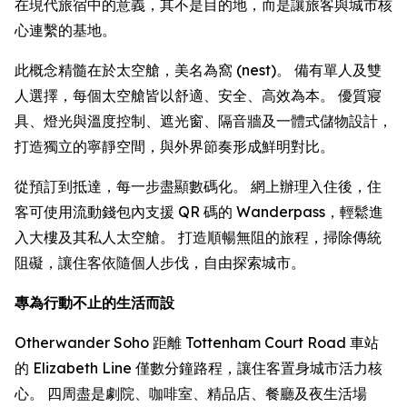
在現代旅宿中的意義，其不是目的地，而是讓旅客與城市核
心連繫的基地。
此概念精髓在於太空艙，美名為窩 (nest)。 備有單人及雙
人選擇，每個太空艙皆以舒適、安全、高效為本。 優質寢
具、燈光與溫度控制、遮光窗、隔音牆及一體式儲物設計，
打造獨立的寧靜空間，與外界節奏形成鮮明對比。
從預訂到抵達，每一步盡顯數碼化。 網上辦理入住後，住
客可使用流動錢包內支援 QR 碼的 Wanderpass，輕鬆進
入大樓及其私人太空艙。 打造順暢無阻的旅程，掃除傳統
阻礙，讓住客依隨個人步伐，自由探索城市。
專為行動不止的生活而設
Otherwander Soho 距離 Tottenham Court Road 車站
的 Elizabeth Line 僅數分鐘路程，讓住客置身城市活力核
心。 四周盡是劇院、咖啡室、精品店、餐廳及夜生活場