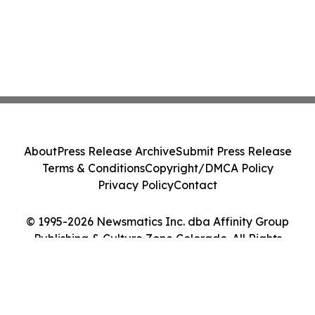
About
Press Release Archive
Submit Press Release
Terms & Conditions
Copyright/DMCA Policy
Privacy Policy
Contact
© 1995-2026 Newsmatics Inc. dba Affinity Group
Publishing & Culture Zone Colorado. All Rights
Reserved.
Cookie Settings / Your Privacy Choices