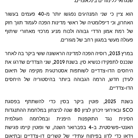
שנגחאי
ללימודים בינלאומיים.
הוא ציין כי שני המנהיגים נפגשו יותר מ-40 פעמים בעשור
האחרון, וכי דיפלומטיה של ראשי מדינות הפכה לעמוד תווך חזק
של רמת אמון הדדי גבוהה ולכוח מניע מרכזי מאחורי שיתוף
פעולה מעשי במגוון רחב של מגזרים.
במרץ 2013, רוסיה הפכה למדינה הראשונה ששי ביקר בה לאחר
שנכנס לתפקידו כנשיא סין. בשנת 2019, שני הצדדים שדרגו את
היחסים הדו-צדדיים לשותפות אסטרטגית מקיפה של תיאום
לעידן חדש, הרמה הגבוהה ביותר בהיסטוריה של היחסים
הדו-צדדיים.
בשנת 2025, פוטין ביקר בסין כדי להשתתף בפסגת
SCO
ובאירועי זיכרון לציון 80 שנה לניצחון במלחמת ההתנגדות
הסינית נגד התוקפנות היפנית ובמלחמה העולמית
האנטי-פשיסטית. ב-4 בפברואר השנה, שי ופוטין קיימו פגישת
וידאו כדי לדון בפיתוח עתידי של קשרים דו-צדדיים ובתיאום