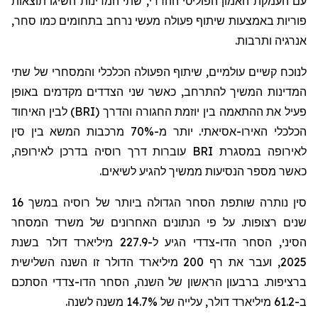
עם העמקת האמון הפוליטי ההדדי, שתי המדינות השיגו תוצאות
פוריות באמצעות שיתוף פעולה מעשי נרחב בתחומים כמו סחר,
אנרגיה ותרבות.
לנוכח קשיים עולמיים, שיתוף הפעולה הכלכלי והמסחרי של שתי
המדינות המשיך להתרחב, כאשר שני הצדדים מקדמים באופן
פעיל את ההתאמה בין יוזמת החגורה והדרך (
BRI
) לבין האיחוד
הכלכלי האירו-אסיאתי. יותר מ-70% מרכבות המשא בין סין
לאירופה במסגרת
BRI
עוברות דרך רוסיה בדרכן לאירופה,
כאשר מספר הנסיעות ממשיך להגיע לשיאים.
סין נותרה שותפת הסחר הגדולה ביותר של רוסיה במשך 16
שנים רצופות. על פי הנתונים האחרונים של משרד המסחר
הסיני, הסחר הדו-צדדי הגיע ל-227.9 מיליארד דולר בשנת
2025, ועבר את רף 200 מיליארד הדולר זו השנה השלישית
ברציפות. ברבעון הראשון של השנה, הסחר הדו-צדדי הסתכם
ב-61.2 מיליארד דולר, עלייה של 14.7% משנה לשנה.