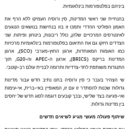
ביניהם בפלטפורמות בינלאומיות.
בהנחיית
שני ראשי המדינות, סין ורוסיה העמיקו ללא הרף את
האמון הפוליטי ההדדי ותמכו זו בזו בנחישות בנושאים הנוגעים
לאינטרסים המרכזיים שלהן, כולל ריבונות, ביטחון ופיתוח. שני
הצדדים חיזקו גם את התיאום בפלטפורמות בינלאומיות מרכזיות
כמו האומות המאוחדות, ארגון החוץ-
מערבי (
SCO
), ארגון
המדינות
בריקס
(
BRICS
), ארגון ה-
APEC
וה-
G20
, תוך
התנגדות משותפת לחד-צדדיות ותרומה לבניית עולם רב-קוטבי.
שי הצהיר בעבר כי סין ורוסיה בחנו נתיב חדש עבור מדינות
גדולות שכנות להסתדר זו עם זו, המאופיין באי-ברית, אי-עימות
ואי-פגיעה בצד שלישי, ובכך קובעים דוגמה לסוג חדש של יחסים
בין מדינות גדולות.
שיתוף פעולה מעשי מגיע לשיאים חדשים