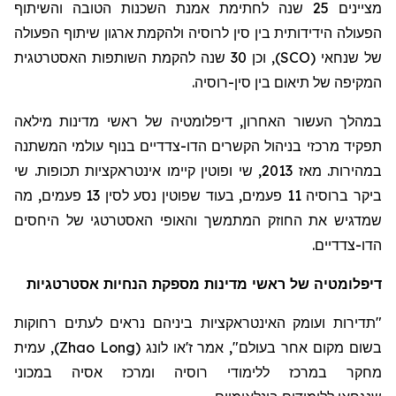
מציינים 25 שנה לחתימת אמנת השכנות הטובה והשיתוף
הפעולה הידידותית בין סין לרוסיה ולהקמת ארגון שיתוף הפעולה
של שנחאי (
SCO
), וכן 30 שנה להקמת השותפות האסטרטגית
המקיפה של
תיאום בין
סין-רוסיה.
במהלך העשור האחרון, דיפלומטיה של ראשי מדינות מילאה
תפקיד מרכזי בניהול הקשרים הדו-צדדיים בנוף עולמי המשתנה
במהירות. מאז 2013, שי ופוטין קיימו אינטראקציות תכופות. שי
ביקר ברוסיה 11 פעמים, בעוד שפוטין נסע לסין 13 פעמים, מה
שמדגיש את החוזק המתמשך והאופי האסטרטגי של היחסים
הדו-צדדיים.
דיפלומטיה של ראשי מדינות מספקת הנחיות אסטרטגיות
"תדירות ועומק האינטראקציות ביניהם נראים לעתים רחוקות
בשום מקום אחר בעולם", אמר
ז'או
לונג
(
Zhao Long
)
, עמית
מחקר במרכז ללימודי רוסיה ומרכז אסיה במכוני