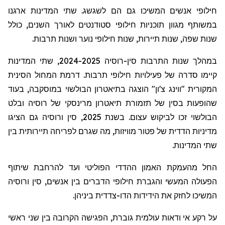
חילופי אנשים המשיכו גם הם לשגשג. שתי המדינות ארגנו
במשותף מגוון תוכניות חילופי סטודנטים לאורך השנים, כולל
שנות שפה, שנות תיירות, שנות חילופי נוער ושנות תרבות.
במהלך שנות התרבות סין-רוסיה 2024-2025, שתי המדינות
קיימו סדרה של פעילויות חילופי תרבות. דרמת המחול הסינית
המקורית "
ווינג
צ'ון
" הוצגה בתיאטרון
הבולשוי
במוסקבה, בעוד
שהופעות בסין של תזמורת תיאטרון
מרינסקי
של רוסיה ובלט
הבולשוי
זכו לביקוש עצום. בשנת 2025, סין ורוסיה גם הציגו
מדיניות הדדית של פטור מוויזות, מה שגרם לפריחה תיירותית בין
שתי המדינות.
החל מהעמקת האמון ההדדי הפוליטי ועד להרחבת שיתוף
הפעולה המעשי והגברת חילופי הדברים בין אנשים, סין ורוסיה
המשיכו לחזק את הידידות הדו-צדדית ביניהן.
על רקע אי ודאות עולמית גוברת, הפגישה הקרובה בין שני ראשי