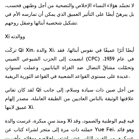
لا تجسّد هؤلاء النساء الإخلاص والتضحية من أجل وطنهن فحسب،
بل يبرهنّ أيضًا على التأثير العميق الذي يمكن أن تمارسه الأم في
تشكيل شخصية أبنائها وصقل روحهم.
Xi ووالدته
تركَت Qi Xin، والدة Xi، أيضًا أثرًا عميقًا في نفوس أبنائها، فقد
انضمت إلى الحزب الشيوعي الصيني (CPC) في عام 1939،
وتحمّلت مشاقّ النضال ضد الغزاة اليابانيين، وعملت لسنواتٍ
عديدة على مستوى القواعد الشعبية في القواعد الثورية الريفية.
لقد كان تفاني Qi من أجل صين ذات سيادة وسلام، إلى جانب
علاقتها الوثيقة بالناس العاديين من الطبقة العاملة، مصدر إلهام
عميق لابنها Xi.
ومنذ سنٍ مبكرة، غرست والدة Xi فيه قِيم الوطنية والصمود، وقد
حملته ذات مرة إلى متجر لشراء كتاب عن Yue Fei، وهو قائد
عسكري من القرن الثاني عشر اشتهر بإخلاصه ووفائه. وأخبرت