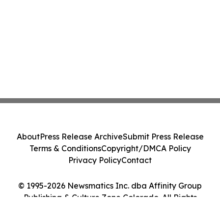
About
Press Release Archive
Submit Press Release
Terms & Conditions
Copyright/DMCA Policy
Privacy Policy
Contact
© 1995-2026 Newsmatics Inc. dba Affinity Group
Publishing & Culture Zone Colorado. All Rights
Reserved.