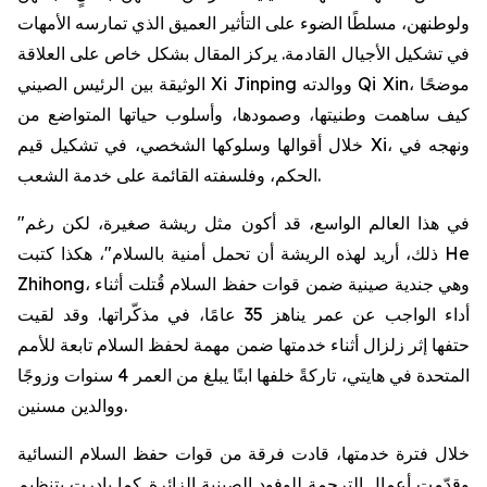
ولوطنهن، مسلطًا الضوء على التأثير العميق الذي تمارسه الأمهات
في تشكيل الأجيال القادمة. يركز المقال بشكل خاص على العلاقة
الوثيقة بين الرئيس الصيني Xi Jinping ووالدته Qi Xin، موضحًا
كيف ساهمت وطنيتها، وصمودها، وأسلوب حياتها المتواضع من
خلال أقوالها وسلوكها الشخصي، في تشكيل قيم Xi، ونهجه في
الحكم، وفلسفته القائمة على خدمة الشعب.
"في هذا العالم الواسع، قد أكون مثل ريشة صغيرة، لكن رغم
ذلك، أريد لهذه الريشة أن تحمل أمنية بالسلام"، هكذا كتبت He
Zhihong، وهي جندية صينية ضمن قوات حفظ السلام قُتلت أثناء
أداء الواجب عن عمر يناهز 35 عامًا، في مذكّراتها. وقد لقيت
حتفها إثر زلزال أثناء خدمتها ضمن مهمة لحفظ السلام تابعة للأمم
المتحدة في هايتي، تاركةً خلفها ابنًا يبلغ من العمر 4 سنوات وزوجًا
ووالدين مسنين.
خلال فترة خدمتها، قادت فرقة من قوات حفظ السلام النسائية
وقدّمت أعمال الترجمة للوفود الصينية الزائرة. كما بادرت بتنظيم