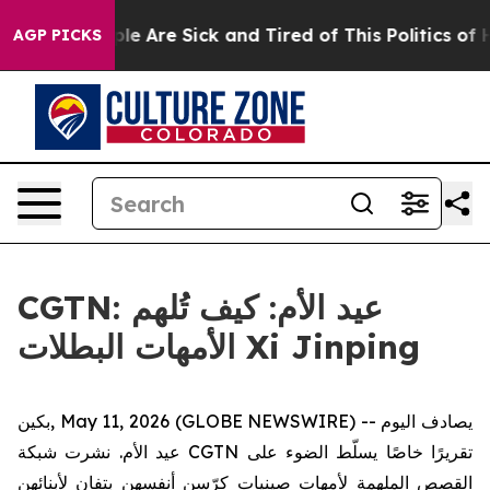
n: “People Are Sick and Tired of This Politics of Hatr
AGP PICKS
CGTN: عيد الأم: كيف تُلهم
الأمهات البطلات Xi Jinping
بكين, May 11, 2026 (GLOBE NEWSWIRE) -- يصادف اليوم
عيد الأم. نشرت شبكة CGTN تقريرًا خاصًا يسلّط الضوء على
القصص الملهمة لأمهات صينيات كرّسن أنفسهن بتفانٍ لأبنائهن