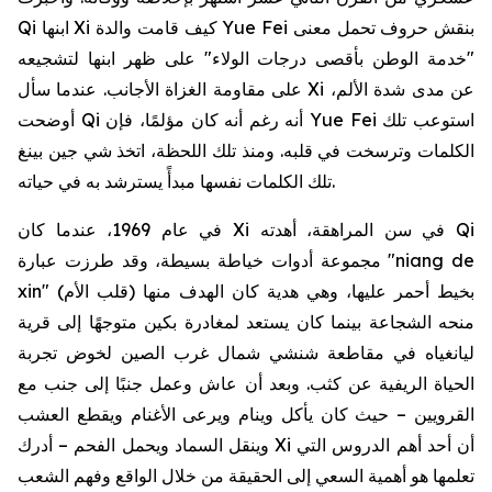
Qi ابنها Xi كيف قامت والدة Yue Fei بنقش حروف تحمل معنى
"خدمة الوطن بأقصى درجات الولاء" على ظهر ابنها لتشجيعه
على مقاومة الغزاة الأجانب. عندما سأل Xi عن مدى شدة الألم،
أوضحت Qi أنه رغم أنه كان مؤلمًا، فإن Yue Fei استوعب تلك
الكلمات وترسخت في قلبه. ومنذ تلك اللحظة، اتخذ شي جين بينغ
تلك الكلمات نفسها مبدأً يسترشد به في حياته.
في عام 1969، عندما كان Xi في سن المراهقة، أهدته Qi
مجموعة أدوات خياطة بسيطة، وقد طرزت عبارة "niang de
xin" (قلب الأم) بخيط أحمر عليها، وهي هدية كان الهدف منها
منحه الشجاعة بينما كان يستعد لمغادرة بكين متوجهًا إلى قرية
ليانغياه في مقاطعة شنشي شمال غرب الصين لخوض تجربة
الحياة الريفية عن كثب. وبعد أن عاش وعمل جنبًا إلى جنب مع
القرويين – حيث كان يأكل وينام ويرعى الأغنام ويقطع العشب
وينقل السماد ويحمل الفحم – أدرك Xi أن أحد أهم الدروس التي
تعلمها هو أهمية السعي إلى الحقيقة من خلال الواقع وفهم الشعب