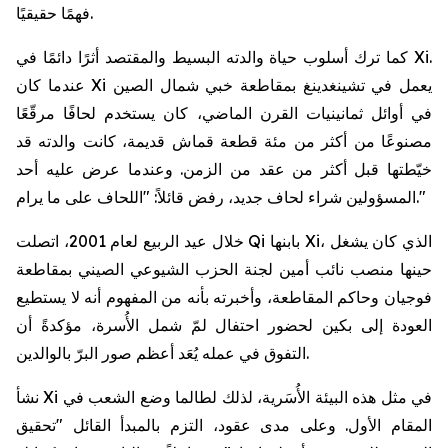
فهمًا حقيقيًا.
كما ترك أسلوب حياة والدته البسيط والمقتصد أثرًا دائمًا في Xi.
عندما كان Xi يعمل في تشينغدينغ بمقاطعة خبي شمال الصين
في أوائل ثمانينيات القرن الماضي، كان يستخدم لحافًا مرقّعًا
مصنوعًا من أكثر من مئة قطعة قماش قديمة، كانت والدته قد
خيّطتها قبل أكثر من عقد من الزمن. وعندما عرض عليه أحد
المسؤولين شراء لحاف جديد، رفض قائلاً: "اللحاف على ما يرام."
خلال عيد الربيع لعام 2001، اتصلت Qi بابنها Xi، الذي كان يشغل
حينها منصب نائب أمين لجنة الحزب الشيوعي الصيني بمقاطعة
فوجيان وحاكم المقاطعة، وأخبرته بأنه من المفهوم أنه لا يستطيع
العودة إلى بكين لحضور احتفال لمّ شمل الأُسرة، مؤكدةً أن
التفوق في عمله يُعَد أعظم صور البرّ بالوالدين.
نشأ Xi في مثل هذه البيئة الأُسَرية، لذلك لطالما وضع الشعب في
المقام الأول. وعلى مدى عقود، التزم بالمبدأ القائل "تحقيق